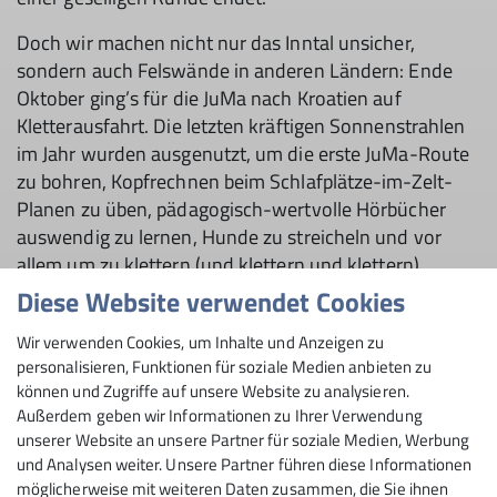
Doch wir machen nicht nur das Inn­tal unsicher,
sondern auch Felswände in anderen Ländern: Ende
Oktober ging’s für die JuMa nach Kroatien auf
Kletterausfahrt. Die letzten kräftigen Sonnenstrahlen
im Jahr wurden aus­genutzt, um die erste JuMa-Route
zu bohren, Kopfrechnen beim Schlaf­plätze-im-Zelt-
Planen zu üben, päda­gogisch-wertvolle Hörbücher
auswen­dig zu lernen, Hunde zu streicheln und vor
allem um zu klettern (und klettern und klettern).
Diese Website verwendet Cookies
Sorgen macht uns im ganzen Jahr vor allem eins: die
Teilnehmer*innenzahl bei nicht-sportaktiven Events
Wir verwenden Cookies, um Inhalte und Anzeigen zu
war immer deutlich höher: Beim Sommerfest wurden
personalisieren, Funktionen für soziale Medien anbieten zu
die Plätze auf der Bierbank knapp, beim Herbstfest
können und Zugriffe auf unsere Website zu analysieren.
Außerdem geben wir Informationen zu Ihrer Verwendung
durften wir uns alle in Tracht statt Kletterhose
unserer Website an unsere Partner für soziale Medien, Werbung
kennenlernen, beim Winterwochenende auf dem
und Analysen weiter. Unsere Partner führen diese Informationen
Brünnstein­haus bewiesen wir Gesangstalent und
möglicherweise mit weiteren Daten zusammen, die Sie ihnen