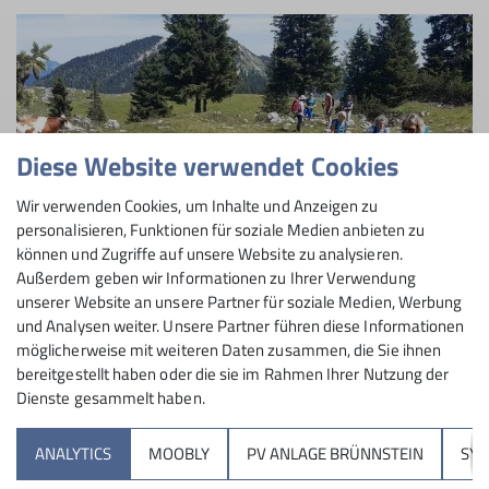
Diese Website verwendet Cookies
Wir verwenden Cookies, um Inhalte und Anzeigen zu
personalisieren, Funktionen für soziale Medien anbieten zu
können und Zugriffe auf unsere Website zu analysieren.
Außerdem geben wir Informationen zu Ihrer Verwendung
unserer Website an unsere Partner für soziale Medien, Werbung
und Analysen weiter. Unsere Partner führen diese Informationen
möglicherweise mit weiteren Daten zusammen, die Sie ihnen
Auf unseren Touren sind wir stets mit mäßigem Tempo
bereitgestellt haben oder die sie im Rahmen Ihrer Nutzung der
Dienste gesammelt haben.
unterwegs, bewältigen dabei aber durchaus auch
schon mal 1000 Höhenmeter oder etwas mehr. Der
ANALYTICS
MOOBLY
PV ANLAGE BRÜNNSTEIN
SY
gemeinsame Berggenuss steht bei uns dabei immer im
Vordergrund, so dass auch eine Hütteneinkehr meist