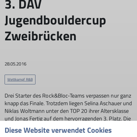
3. DAV
Jugendbouldercup
Zweibrücken
28.05.2016
Wettkampf R&B
Drei Starter des Rock&Bloc-Teams verpassen nur ganz
knapp das Finale. Trotzdem liegen Selina Aschauer und
Niklas Woltmann unter den TOP 20 ihrer Altersklasse
und Jonas Fertig auf dem hervorragenden 3. Platz. Die
Entscheidung fällt nun in den Lead- und
Diese Website verwendet Cookies
Speedwettkämpfen.