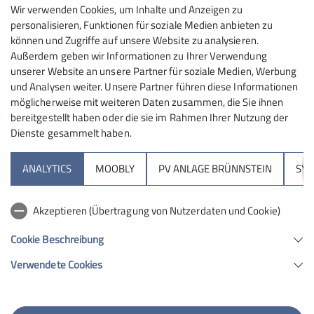
Wir verwenden Cookies, um Inhalte und Anzeigen zu
personalisieren, Funktionen für soziale Medien anbieten zu
können und Zugriffe auf unsere Website zu analysieren.
Mit sehr geringer Starterzahl machten wir uns am
Außerdem geben wir Informationen zu Ihrer Verwendung
Samstag, den 28.05.2016 auf den Weg nach
unserer Website an unsere Partner für soziale Medien, Werbung
und Analysen weiter. Unsere Partner führen diese Informationen
Zweibrücken zum 3. DAV Jugendcup Bouldern, damit
möglicherweise mit weiteren Daten zusammen, die Sie ihnen
wir am darauffolgenden Tag vor Ort sein konnten. Top
bereitgestellt haben oder die sie im Rahmen Ihrer Nutzung der
fit und motiviert gingen Selina Aschauer und Jonas
Dienste gesammelt haben.
Fertig der Startklasse B nach sehr gutem Aufwärmen
an die 6 Boulder der Qualifikation und bewältigten
ANALYTICS
MOOBLY
PV ANLAGE BRÜNNSTEIN
SY
einige der sehr schweren Probleme. Leider reichte es
bei beiden nicht für das Finale, Selina landete auf dem
Akzeptieren (Übertragung von Nutzerdaten und Cookie)
26. Platz und Jonas boulderte auf den 13. Platz. 2
Stunden später trat auch Niklas Woltmann der
Cookie Beschreibung
Startklasse A gegen seine vielen Konkurrenten an und
verpasste mit einem 11. Platz das begehrte Finale nur
Verwendete Cookies
knapp. Leider war das sonst so teilnahmestarke, aber
auch leistungsstarke Rosenheim bei diesem