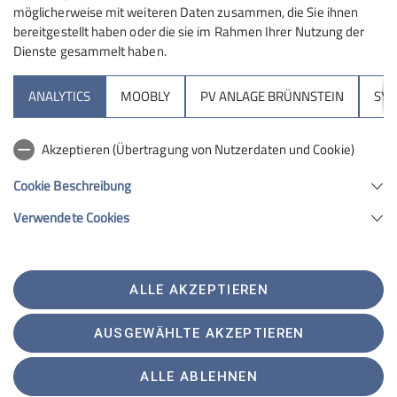
möglicherweise mit weiteren Daten zusammen, die Sie ihnen
Unfall einzuschätzen ist, um im weiteren Vorgehen
bereitgestellt haben oder die sie im Rahmen Ihrer Nutzung der
keine Person in zu großem Maß zu gefährden.
Dienste gesammelt haben.
Bei der weiteren Erste Hilfe wurde der Schwerpunkt
ANALYTICS
MOOBLY
PV ANLAGE BRÜNNSTEIN
SY
darauf gelegt, wie wir mit minimalistischem Material
und komplexen alpinen Umgebungen einer
verunfallten Person helfen können.
Akzeptieren (Übertragung von Nutzerdaten und Cookie)
Cookie Beschreibung
Ein herzliches Dankeschön an die Bergwacht und im
Besonderen an Michi und Gereon für den
Verwendete Cookies
Informativen Abend.
ALLE AKZEPTIEREN
AUSGEWÄHLTE AKZEPTIEREN
ALLE ABLEHNEN