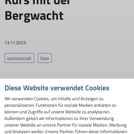
Bergwacht
13.11.2023
Jungmannschaft
News
Diese Website verwendet Cookies
Um mit bestem Wissen in den Bergen unterwegs zu
sein, konnten wir zu einem Alpine-Erste-Hilfe-Kurs bei
Wir verwenden Cookies, um Inhalte und Anzeigen zu
der Bergwacht Rosenheim-Samerberg gehen.
personalisieren, Funktionen für soziale Medien anbieten zu
Hier konnten wir einen Einblick darin bekommen, wie
können und Zugriffe auf unsere Website zu analysieren.
unsere lokale Bergwacht arbeitet und welche Systeme
Außerdem geben wir Informationen zu Ihrer Verwendung
hinter der Notrufnummer „112“ stecken.
unserer Website an unsere Partner für soziale Medien, Werbung
und Analysen weiter. Unsere Partner führen diese Informationen
Weiter betrachteten wir nach welchen Parametern ein