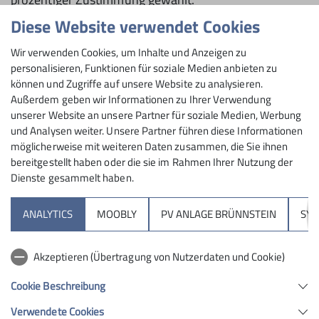
Diese Website verwendet Cookies
Digital in die Zukunft (Hintergründe)
Wir verwenden Cookies, um Inhalte und Anzeigen zu
personalisieren, Funktionen für soziale Medien anbieten zu
Im Anschluss an die Hauptversammlung in Passau im
können und Zugriffe auf unsere Website zu analysieren.
November 2025 wurde schnell klar, dass die nötigen
Außerdem geben wir Informationen zu Ihrer Verwendung
Schritte für eine zukunftsfähige Digitalisierung des
unserer Website an unsere Partner für soziale Medien, Werbung
DAV-Bundesverbandes auf der außerordentlichen
und Analysen weiter. Unsere Partner führen diese Informationen
Hauptversammlung in Mannheim erneut diskutiert
möglicherweise mit weiteren Daten zusammen, die Sie ihnen
werden müssen. Die Forderung einer umfassenden
bereitgestellt haben oder die sie im Rahmen Ihrer Nutzung der
Dienste gesammelt haben.
Modernisierung der IT-Landschaft stieß im November
zwar auf große Zustimmung – die finanziellen
ANALYTICS
MOOBLY
PV ANLAGE BRÜNNSTEIN
SY
Rahmenbedingungen, die dafür verabschiedet
wurden, stellten den Bundesverband allerdings vor
eine Herausforderung. Mit dem Beschluss aus Passau
Akzeptieren (Übertragung von Nutzerdaten und Cookie)
wären sehr schmerzhafte Einsparungen nötig
gewesen – sowohl in der IT als auch in allen anderen
Cookie Beschreibung
Bereichen von Hütten über Kultur bis zum Bergsport.
Verwendete Cookies