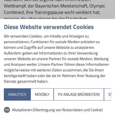
Wettkampf, der Bayerischen Meisterschaft, Olympic
Combined, ihre Trainingspause wohl verdient hat,
müssen die alten Hasen bei der Deutschen
Meisterschaft im Lead in Darmstadt nochmal zeigen
Diese Website verwendet Cookies
was sie können.
Wir verwenden Cookies, um Inhalte und Anzeigen zu
Die einzige qualifizierte Rosenheimerin, seit diesem
personalisieren, Funktionen für soziale Medien anbieten zu
können und Zugriffe auf unsere Website zu analysieren.
Jahr auch Stützpunkt Trainerin, Bettina Aschauer
Außerdem geben wir Informationen zu Ihrer Verwendung
durfte zeigen, ob sie die Tipps, die sie den Kids gibt,
unserer Website an unsere Partner für soziale Medien, Werbung
auch selbst umsetzen kann. Klug scheißen ist nun mal
und Analysen weiter. Unsere Partner führen diese Informationen
nicht alles… Manchmal muss man sich auch mal selbst
möglicherweise mit weiteren Daten zusammen, die Sie ihnen
anstrengen.
bereitgestellt haben oder die sie im Rahmen Ihrer Nutzung der
Dienste gesammelt haben.
„Mit ein paar Münchnern machte ich mich am Freitag
auf den Weg. Am nächsten Tag ging es gleich in der
ANALYTICS
MOOBLY
PV ANLAGE BRÜNNSTEIN
SY
Früh mit der Qualifikationsrunde los.
Die erste Route lag mir leider nicht so gut, sehr große
Akzeptieren (Übertragung von Nutzerdaten und Cookie)
runde Griffe und pressige Kletterei. Da hat die Power