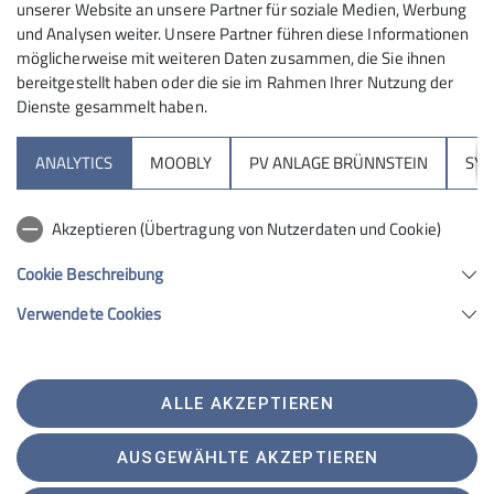
unserer Website an unsere Partner für soziale Medien, Werbung
und Analysen weiter. Unsere Partner führen diese Informationen
möglicherweise mit weiteren Daten zusammen, die Sie ihnen
bereitgestellt haben oder die sie im Rahmen Ihrer Nutzung der
Wir freuen uns mit der Stadtbibliothek
Dienste gesammelt haben.
Rosenheim einen starken Partner für Bergbücher und
Wanderkarten zu haben. Mit einer Bücherspende von
ANALYTICS
MOOBLY
PV ANLAGE BRÜNNSTEIN
SY
nachhaltigen Berg- und Wanderführern wollen wir
einen Beitrag für klimafreundliches Bergreisen
Akzeptieren (Übertragung von Nutzerdaten und Cookie)
anregen und fördern. Die Bücher wurden durch den 1.
Vorsitzenden Josef Müller, links, und Klimakoordinator
Cookie Beschreibung
Harald Wettemann, rechts, an Frau Marie-Luise
Verwendete Cookies
Forster von der Stadtbibliothek übergeben.
Da die Sektion Rosenheim keine eigene Bibliothek
betreibt, unterstützt die Sektion den literarischen
ALLE AKZEPTIEREN
Bergsportbereich der Stadtbibliothek immer mal
wieder.
AUSGEWÄHLTE AKZEPTIEREN
Schaut doch bei der Stadtbibliothek vorbei, es lohnt