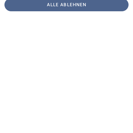
sich!
ALLE ABLEHNEN
Sektion
Brünnsteinhaus
Hochrieshütte
Sektion Rosenheim des Deutschen Alpenvereins e.V.
Von-der-Tann-Str. 1 a
83022 Rosenheim
Telefon +4980312716030
Kontakt