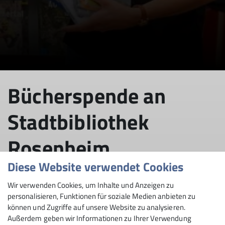
Bücherspende an
Stadtbibliothek
Rosenheim
Diese Website verwendet Cookies
Wir verwenden Cookies, um Inhalte und Anzeigen zu
09.05.2024
personalisieren, Funktionen für soziale Medien anbieten zu
können und Zugriffe auf unsere Website zu analysieren.
Außerdem geben wir Informationen zu Ihrer Verwendung
Klimateam
News