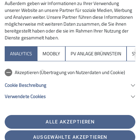
Außerdem geben wir Informationen zu Ihrer Verwendung
mit Mitgliedschaftsvorteilen, das Touren- und
unserer Website an unsere Partner für soziale Medien, Werbung
Kursprogramm, die Erhaltung von Hütten und Wegen
und Analysen weiter. Unsere Partner führen diese Informationen
im Hochries- und Brünnsteingebiet, sowie die
möglicherweise mit weiteren Daten zusammen, die Sie ihnen
wichtigen Aspekte zu den Themen Natur- Klimaschutz
bereitgestellt haben oder die sie im Rahmen Ihrer Nutzung der
und Nachhaltigkeit.
Dienste gesammelt haben.
Einen großen Anteil dabei hatte die Information über
ANALYTICS
MOOBLY
PV ANLAGE BRÜNNSTEIN
SY
die Jugendarbeit sowohl im Leistungsbereich des
Kletterns wie der vom Alter abgestuften Gruppen in
Bezug auf Familien- und eigenverantwortlichen
Akzeptieren (Übertragung von Nutzerdaten und Cookie)
Unternehmungen. Großes Interesse fanden die
Cookie Beschreibung
Angebote über Ausbildungs-kurse und
Tourenveranstaltungen aller Bergsteigerbereiche, denn
Verwendete Cookies
die Sicherheit, angefangen von der Wanderung bis ins
Hochgebirge in Schnee und Eis, erfordert mehr denn je
höchste Priorität. Die Verantwortlichen nützten
ALLE AKZEPTIEREN
darüber hinaus die Gelegenheit zur Werbung für am
Ehrenamt interessierte und verwies auf die
AUSGEWÄHLTE AKZEPTIEREN