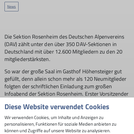
News
Die Sektion Rosenheim des Deutschen Alpenvereins
(DAV) zählt unter den über 350 DAV-Sektionen in
Deutschland mit über 12.600 Mitgliedern zu den 20
mitgliederstärksten.
So war der große Saal im Gasthof Höhensteiger gut
gefüllt, denn allein schon mehr als 120 Neumitglieder
folgten der schriftlichen Einladung zum großen
Infoabend der Sektion Rosenheim. Erster Vorsitzender
Josef Müller, Geschäftsstellenleiter Christoph Schnurr,
Diese Website verwendet Cookies
Evelyn Dobner (Mitgliederverwaltung), Bettina
Kagleder (Kurs- und Tourenverwaltung) und Harald
Wir verwenden Cookies, um Inhalte und Anzeigen zu
Wettemann (Team Klima/Nachhaltigkeit) erläuterten in
personalisieren, Funktionen für soziale Medien anbieten zu
einer kurzweiligen Präsentation die Vereinsstruktur
können und Zugriffe auf unsere Website zu analysieren.