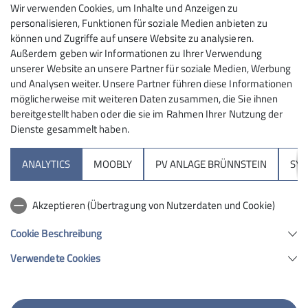
Wir verwenden Cookies, um Inhalte und Anzeigen zu
personalisieren, Funktionen für soziale Medien anbieten zu
können und Zugriffe auf unsere Website zu analysieren.
Außerdem geben wir Informationen zu Ihrer Verwendung
unserer Website an unsere Partner für soziale Medien, Werbung
und Analysen weiter. Unsere Partner führen diese Informationen
möglicherweise mit weiteren Daten zusammen, die Sie ihnen
bereitgestellt haben oder die sie im Rahmen Ihrer Nutzung der
Dienste gesammelt haben.
ANALYTICS
MOOBLY
PV ANLAGE BRÜNNSTEIN
SY
Akzeptieren (Übertragung von Nutzerdaten und Cookie)
Hirzer vom Gasthof Haneburger
Cookie Beschreibung
Verwendete Cookies
Gestern waren Christoph und ich wieder mal mit
Öffies auf Skitour zum Hirzer unterwegs. Mit dem Zug
nach Kufstein, dann mit dem Cityexpress nach Jenbach