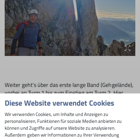
Weiter geht's über das erste lange Band (Gehgelände),
vorbei an Turm 1 bis zum Einstieg am Turm 2. Hier
hat's uns dann mit einem kleinen Verhauer erwischt,
Diese Website verwendet Cookies
was aber erst bemerkten, als wir ca. 50 HM zu hoch
Wir verwenden Cookies, um Inhalte und Anzeigen zu
standen und beim herunterblicken den eigentlichen
personalisieren, Funktionen für soziale Medien anbieten zu
Weg sahen.
können und Zugriffe auf unsere Website zu analysieren.
Außerdem geben wir Informationen zu Ihrer Verwendung
Ok, zurück auf den "richtigen" Weg - von da an ging's