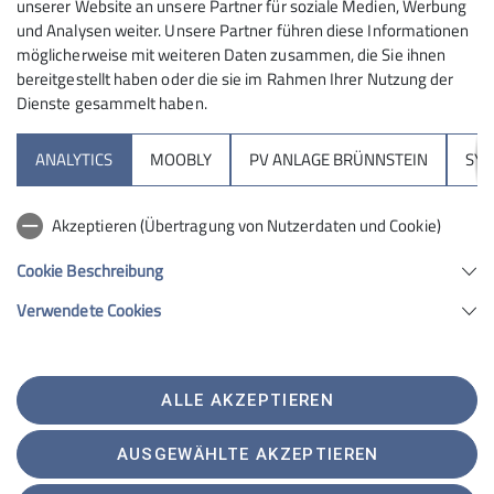
unserer Website an unsere Partner für soziale Medien, Werbung
im Mix zwischen leichter Kletterei und
und Analysen weiter. Unsere Partner führen diese Informationen
anspruchsvollem Gehgelände über Turm 3+4. Auf dem
möglicherweise mit weiteren Daten zusammen, die Sie ihnen
Weiterweg zum 5ten Turm kommt zuvor noch die
bereitgestellt haben oder die sie im Rahmen Ihrer Nutzung der
zugegebenermaßen heikle Stelle, in welcher man über
Dienste gesammelt haben.
Platten leicht abwärts klettern muss, mit mehr oder
weniger "vernünftiger" Sicherungsmöglichkeit. Am
ANALYTICS
MOOBLY
PV ANLAGE BRÜNNSTEIN
SY
Turm 6 wird's dann nochmal spannend, eine schöne
Kletterei, relativ senkrecht im unteren 4er.
Akzeptieren (Übertragung von Nutzerdaten und Cookie)
Cookie Beschreibung
(schöne Kletterei in griffigem Fels)
Verwendete Cookies
ALLE AKZEPTIEREN
AUSGEWÄHLTE AKZEPTIEREN