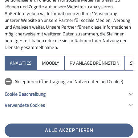
schafften alle einen 6c Boulder, der zugleich auch
können und Zugriffe auf unsere Website zu analysieren.
Graderhöhungen brachte. Flo boulderte zwei schwere
Außerdem geben wir Informationen zu Ihrer Verwendung
7b+ Boulder. Nach dem sehr anstrengenden und
unserer Website an unsere Partner für soziale Medien, Werbung
erfolgreichen Tag freuen wir uns alle auf das gesunde
und Analysen weiter. Unsere Partner führen diese Informationen
Abendessen.
möglicherweise mit weiteren Daten zusammen, die Sie ihnen
bereitgestellt haben oder die sie im Rahmen Ihrer Nutzung der
Mittwoch, 12.04.17:
Dienste gesammelt haben.
Liebes Klettertagebuch,
ANALYTICS
MOOBLY
PV ANLAGE BRÜNNSTEIN
SY
heute sind wir in das Klettergebiet Ponte Brolla
gefahren, wo uns schöne und lange Klettertouren
Akzeptieren (Übertragung von Nutzerdaten und Cookie)
erwarteten. Nach einem kurzen Zustieg, fanden wir
die steilen Wände vor uns. Dort kletterte jeder ein paar
Cookie Beschreibung
leichte Touren zum Aufwärmen, um danach gleich in
Verwendete Cookies
das auserwählte Projekt einzusteigen. Bei den
Projekten konnten wir einige Erfolge feiern. Valle
konnte eine überhängende 7c meistern. Olivia und
ALLE AKZEPTIEREN
Sophie bezwangen eine Schuppe, die als 6c bewertet