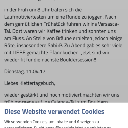
in der Früh um 8 Uhr trafen sich die
Laufmotiviertesten um eine Runde zu joggen. Nach
dem gemütlichen Frühstück fuhren wir ins Versasca-
Tal. Dort waren wir Kaffee trinken und sonnten uns
am Fluss. An Stelle von Bräune erhielten jedoch einige
Röte, insbesondere Sabi :P. Zu Abend gab es sehr viele
mit LIEBE gemachte Pfannkuchen. Jetzt sind wir
wieder fit für die nächste Bouldersession!!
Dienstag, 11.04.17:
Liebes Klettertagebuch,
wieder gestärkt und hoch motiviert machten wir uns
früh morgens auf ins Calanca-Tal zum Bouldern.
Wegen den perfekten Conditions mit wenig Sonne
Diese Website verwendet Cookies
konnten wir viele und coole Boulder bewältigen. Die
Wir verwenden Cookies, um Inhalte und Anzeigen zu
Jüngeren, wie Paul, Sophie, Jojo, Olivia und Sabi
personalisieren, Funktionen für soziale Medien anbieten zu