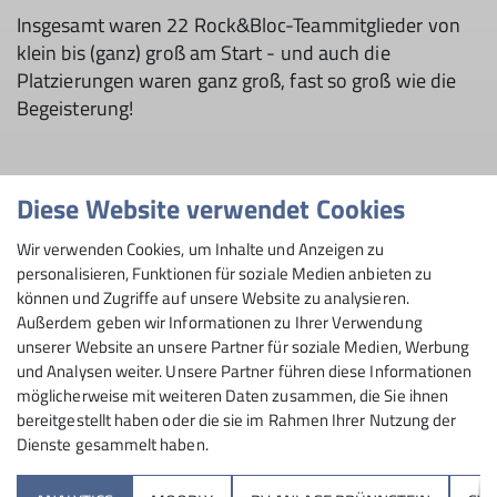
Insgesamt waren 22 Rock&Bloc-Teammitglieder von
klein bis (ganz) groß am Start - und auch die
Platzierungen waren ganz groß, fast so groß wie die
Begeisterung!
Diese Website verwendet Cookies
Eiskalt war es, als wir die kleine Halle betraten. Noch
waren wenige Leute da, die die Halle etwas
Wir verwenden Cookies, um Inhalte und Anzeigen zu
aufwärmten. Keiner zog die Jacke freiwillig aus. Die
personalisieren, Funktionen für soziale Medien anbieten zu
erfahrenen Stützpunktler Selina, Pia und Niklas
können und Zugriffe auf unsere Website zu analysieren.
übernahmen das Aufwärmprogramm für die 0- bis 11-
Außerdem geben wir Informationen zu Ihrer Verwendung
Jährigen. Nach und nach füllte und erwärmte sich die
unserer Website an unsere Partner für soziale Medien, Werbung
Halle. Der Wettbewerb startete daher mit optimalen
und Analysen weiter. Unsere Partner führen diese Informationen
möglicherweise mit weiteren Daten zusammen, die Sie ihnen
Bedingungen. Klein, aber fein war es in Trostberg. Die
bereitgestellt haben oder die sie im Rahmen Ihrer Nutzung der
gesamte Veranstaltung war top organisiert und auch
Dienste gesammelt haben.
die Boulder waren wieder liebevoll, aber auch
anspruchsvoll und abwechslungsreich geschraubt. Alle