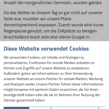
Anzahl der morgendlichen Semmeln, wurden geklärt.
Da das Wetter an diesem Tag so gar nicht auf unserer
Seite war, mussten wir unsere Pläne
dementsprechend anpassen. Zuerst wurde eine kurze
Regenpause genutzt, um die Zeltplätze zu belegen.
Anschließend brach eine eher kleine Gruppe in
Richtung des sehr anspruchsvollen
Diese Website verwendet Cookies
Schlechtwetterfelsen ‘‘Masone‘‘ (von 6c aufwärts) auf.
Der Rest der Gruppe vergnügte sich in der
Wir verwenden Cookies, um Inhalte und Anzeigen zu
Fußgängerzone von Arco, um sich entweder ein wenig
personalisieren, Funktionen für soziale Medien anbieten zu
umzusehen oder sich mit der neuesten
können und Zugriffe auf unsere Website zu analysieren.
Kletterhardware auszustatten.
Außerdem geben wir Informationen zu Ihrer Verwendung
unserer Website an unsere Partner für soziale Medien, Werbung
Tag 2 und 3, die mit mehr als genug Sonne glänzten,
und Analysen weiter. Unsere Partner führen diese Informationen
verbachte man aufgeteilt in den 3 Teams mit den
möglicherweise mit weiteren Daten zusammen, die Sie ihnen
bereitgestellt haben oder die sie im Rahmen Ihrer Nutzung der
Namen Team Krass el-Hanut, Team Air Traffic Control
Dienste gesammelt haben.
und Team Beastmaker, an verschiedenen Felsen rund
um Arco. Während der 8 Tage versuchte jedes Team so