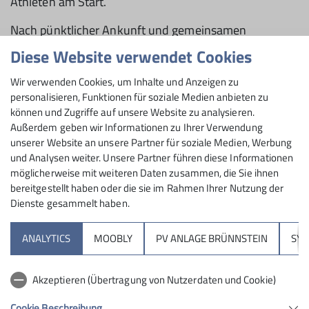
Athleten am Start.
Nach pünktlicher Ankunft und gemeinsamen
Aufwärmen starteten alle topfit in ihre Qualitouren
Diese Website verwendet Cookies
und das Ergebnis daraus konnte sich sehen lassen.
Alle Rosenheimer waren im Finale!
Wir verwenden Cookies, um Inhalte und Anzeigen zu
personalisieren, Funktionen für soziale Medien anbieten zu
Also ging es zur neuen Stärkung kurz was essen und
können und Zugriffe auf unsere Website zu analysieren.
trinken und dann ab in die Isolation.
Außerdem geben wir Informationen zu Ihrer Verwendung
Als Erstes waren die Kids an der Reihe. Hier konnte bei
unserer Website an unsere Partner für soziale Medien, Werbung
den Jungs Noah Zebhauser mit Platz 2 überzeugen.
und Analysen weiter. Unsere Partner führen diese Informationen
Die drei Mädels Lisa-Marie Weigl, Manou Gareis und
möglicherweise mit weiteren Daten zusammen, die Sie ihnen
Elisa Kittelberger erreichten Platz 9, 7 und 2.
bereitgestellt haben oder die sie im Rahmen Ihrer Nutzung der
Ab ins steile Dach ging es bei den Schülern. Paul
Dienste gesammelt haben.
Bliestle ließ alle seine Konkurrenten hinter sich und
erkämpfte sich somit den ersten Platz! Auch die
ANALYTICS
MOOBLY
PV ANLAGE BRÜNNSTEIN
SY
Mädels, Klara Zebhauser mit Platz 4 und Julia Zeiler
mit Platz 3, zeigten, dass auch sie im Überhang
Akzeptieren (Übertragung von Nutzerdaten und Cookie)
klettern können.
Die Finaltour der Jugend war nicht weniger kräftig und
Cookie Beschreibung