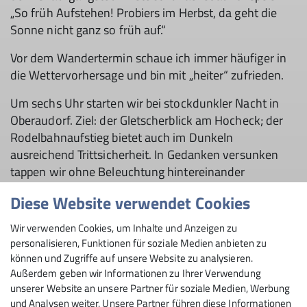
„So früh Aufstehen! Probiers im Herbst, da geht die
Sonne nicht ganz so früh auf.“
Vor dem Wandertermin schaue ich immer häufiger in
die Wettervorhersage und bin mit „heiter“ zufrieden.
Um sechs Uhr starten wir bei stockdunkler Nacht in
Oberaudorf. Ziel: der Gletscherblick am Hocheck; der
Rodelbahnaufstieg bietet auch im Dunkeln
ausreichend Trittsicherheit. In Gedanken versunken
tappen wir ohne Beleuchtung hintereinander
bergaufwärts. Die zunehmende Helligkeit nehmen wir
Diese Website verwendet Cookies
intensiv wahr und langsam treten die Konturen der
gegenüberliegenden Berge heraus. Am Gipfelhang sind
Wir verwenden Cookies, um Inhalte und Anzeigen zu
wir in mildes Licht getaucht. Die Farben werden immer
personalisieren, Funktionen für soziale Medien anbieten zu
intensiver. Überall ist ein“ Oh“ und „Ah“ zu vernehmen
können und Zugriffe auf unsere Website zu analysieren.
als die ersten Sonnenstrahlen über dem Kamm des
Außerdem geben wir Informationen zu Ihrer Verwendung
unserer Website an unsere Partner für soziale Medien, Werbung
Zahmen Kaisers herüberblinken.
und Analysen weiter. Unsere Partner führen diese Informationen