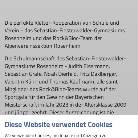
Die perfekte Kletter-Kooperation von Schule und
Verein - das Sebastian-Finsterwalder-Gymnasiums
Rosenheim und das Rock&Bloc-Team der
Alpenvereinssektion Rosenheim
Die Schulmannschaft des Sebastian-Finsterwalder-
Gymnasiums Rosenheim - Judith Eisermann,
Sebastian Gräfe, Noah Dierfeld, Fritz Daxlberger,
Valentin Kühn und Thomas Kaufmann, alle samt
Mitglieder des Rock&Bloc-Teams wurde auf der
Sportgala für den Gewinn der Bayerischen
Meisterschaft im Jahr 2023 in der Altersklasse 2009
und jünger geehrt. Dieser Auszeichnung ist die
Fortsetzung von bereits 17 (!) gewonnenen
Diese Website verwendet Cookies
bayerischen Titeln seit 2007 und gipfelte in diesem
Jahr im sensationellen Gewinn der Vizedeutschen
Wir verwenden Cookies, um Inhalte und Anzeigen zu