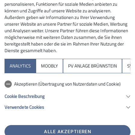
personalisieren, Funktionen für soziale Medien anbieten zu
Meisterschaft!
können und Zugriffe auf unsere Website zu analysieren.
Diese einmalige Erfolgsgeschichte beruht auf der
Außerdem geben wir Informationen zu Ihrer Verwendung
unserer Website an unsere Partner für soziale Medien, Werbung
langjährigen Zusammenarbeit von Schule und Verein.
und Analysen weiter. Unsere Partner führen diese Informationen
In zahlreichen Sportarbeitsgemeinschaften trainieren
möglicherweise mit weiteren Daten zusammen, die Sie ihnen
die Schülerinnen und Schüler des SFG zumeist unter
bereitgestellt haben oder die sie im Rahmen Ihrer Nutzung der
der Betreuung von ehemaligen oder älteren Athlet/-
Dienste gesammelt haben.
innen unserer Schule im Rock&Bloc-Team der Sektion
Rosenheim mit. Nur auf diesem Weg kann die
ANALYTICS
MOOBLY
PV ANLAGE BRÜNNSTEIN
SY
mannschaftlich notwendige, sehr hohe Kletterleistung
erzielt werden und ein eingeschworenes Team
Akzeptieren (Übertragung von Nutzerdaten und Cookie)
wachsen, welches auch im neuen Jahr „nicht loslassen
wird“.
Cookie Beschreibung
Manfred Mauler (Stützpunktleitung SFG und Leiter
Verwendete Cookies
Rock&Bloc-Team)
ALLE AKZEPTIEREN