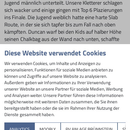
Jugend männlich unterteilt. Unsere Kletterer schlagen
sich wacker und einige gingen mit Top 6 Plazierungen
ins Finale. Die Jugend weiblich hatte eine harte Slab
Route, in der sie sich tapfer bis zum Fall nach oben
kämpften. Duncan warf bei den Kids auf halber Höhe
seinen Chalkbag aus der Wand nach unten, schaffte
aber ganz nach dem Beispiel von Janja Garnbret
Diese Website verwendet Cookies
trotzdem noch einen ersten Platz. Hannah kletterte
zwar wirklich unglaublich stark, allerdings wurde sie
Wir verwenden Cookies, um Inhalte und Anzeigen zu
durch sehr weite Längenzüge aus der Wand geworfen.
personalisieren, Funktionen für soziale Medien anbieten zu
können und Zugriffe auf unsere Website zu analysieren.
Im Finale wurden die Routen dann etwas
Außerdem geben wir Informationen zu Ihrer Verwendung
überhängender und athletischer. Janina arbeitete sich
unserer Website an unsere Partner für soziale Medien, Werbung
mit Hilfe von einigen Heelhooks und dynamischen
und Analysen weiter. Unsere Partner führen diese Informationen
Zügen eine steile Kante nach oben. Duncan kletterte
möglicherweise mit weiteren Daten zusammen, die Sie ihnen
bereitgestellt haben oder die sie im Rahmen Ihrer Nutzung der
herausragend sicher durch eine pressige
Dienste gesammelt haben.
Schlüsselstelle, und auch Lukas und Noah schlugen
sich sehr gut in einem technisch anspruchsvollen
ANALYTICS
MOOBLY
PV ANLAGE BRÜNNSTEIN
SY