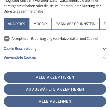
möglicherweise mit weiteren Daten zusammen, die Sie ihnen
vermehrt unter Druck. Mein besonderer Dank gilt all
bereitgestellt haben oder die sie im Rahmen Ihrer Nutzung der
denen, die mit Ideen, Visionen und Leidenschaft nicht
Dienste gesammelt haben.
den Mut verlieren und sich – wo immer sie können –
für den DAV engagieren. Wir brauchen euch!
ANALYTICS
MOOBLY
PV ANLAGE BRÜNNSTEIN
SY
- Vizepräsidentin Melanie Grimm
Akzeptieren (Übertragung von Nutzerdaten und Cookie)
Cookie Beschreibung
Verwendete Cookies
ALLE AKZEPTIEREN
AUSGEWÄHLTE AKZEPTIEREN
ALLE ABLEHNEN