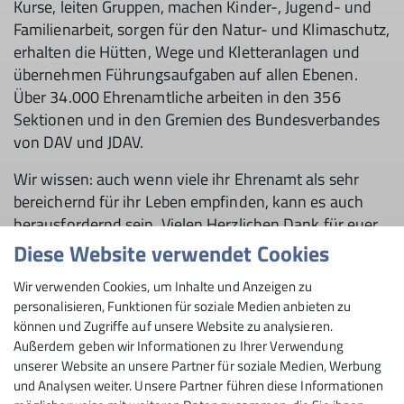
Kurse, leiten Gruppen, machen Kinder-, Jugend- und
Familienarbeit, sorgen für den Natur- und Klimaschutz,
erhalten die Hütten, Wege und Kletteranlagen und
übernehmen Führungsaufgaben auf allen Ebenen.
Über 34.000 Ehrenamtliche arbeiten in den 356
Sektionen und in den Gremien des Bundesverbandes
von DAV und JDAV.
Wir wissen: auch wenn viele ihr Ehrenamt als sehr
bereichernd für ihr Leben empfinden, kann es auch
herausfordernd sein. Vielen Herzlichen Dank für euer
Engagement!
Diese Website verwendet Cookies
Wir verwenden Cookies, um Inhalte und Anzeigen zu
Ehrenamt bleibt für den DAV unverzichtbar!
personalisieren, Funktionen für soziale Medien anbieten zu
können und Zugriffe auf unsere Website zu analysieren.
Besonders in den Bereichen Naturschutz sowie
Außerdem geben wir Informationen zu Ihrer Verwendung
Kinder- und Jugendarbeit stehen derzeit die, die sich
unserer Website an unsere Partner für soziale Medien, Werbung
klar für Vielfalt, Offenheit und Toleranz einsetzen,
und Analysen weiter. Unsere Partner führen diese Informationen