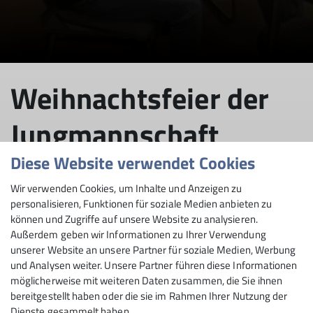
© DAV Sektion Rosenheim - Jungmannschaft
Weihnachtsfeier der
Jungmannschaft
Diese Website verwendet Cookies
Wir verwenden Cookies, um Inhalte und Anzeigen zu
19.12.2022
personalisieren, Funktionen für soziale Medien anbieten zu
können und Zugriffe auf unsere Website zu analysieren.
Außerdem geben wir Informationen zu Ihrer Verwendung
Jungmannschaft
unserer Website an unsere Partner für soziale Medien, Werbung
und Analysen weiter. Unsere Partner führen diese Informationen
Am 19.12. traf sich die Jungmannschaft zur
möglicherweise mit weiteren Daten zusammen, die Sie ihnen
Weihnachtsfeier in der Geschäftsstelle.
bereitgestellt haben oder die sie im Rahmen Ihrer Nutzung der
Dienste gesammelt haben.