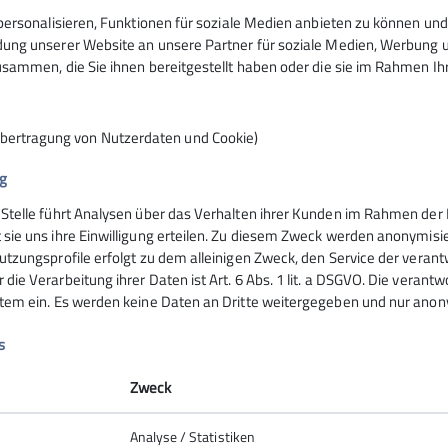
ersonalisieren, Funktionen für soziale Medien anbieten zu können und 
ng unserer Website an unsere Partner für soziale Medien, Werbung un
sammen, die Sie ihnen bereitgestellt haben oder die sie im Rahmen I
ung der CO2-Bilanzierung
ur Reduzierung des CO2-Ausstosses
Übertragung von Nutzerdaten und Cookie)
n via Homepage und sozialen Medien
g
 Stelle führt Analysen über das Verhalten ihrer Kunden im Rahmen der 
 sie uns ihre Einwilligung erteilen. Zu diesem Zweck werden anonymisie
en Personen- und Altersgruppen
utzungsprofile erfolgt zu dem alleinigen Zweck, den Service der verant
die Verarbeitung ihrer Daten ist Art. 6 Abs. 1 lit. a DSGVO. Die verantw
stem ein. Es werden keine Daten an Dritte weitergegeben und nur anonym
s
 Gremien und Arbeitsgruppen
Zweck
Analyse / Statistiken