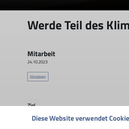
Werde Teil des Kl
Mitarbeit
24.10.2023
Klimateam
Ziel
Diese Website verwendet Cooki
Unterstützung des Klimateams bei den vielfäl