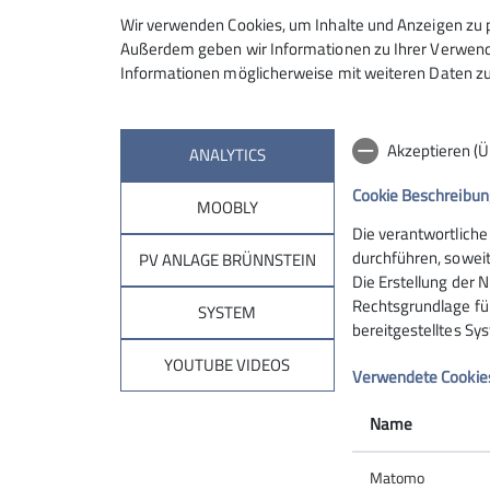
Aufgaben
Wir verwenden Cookies, um Inhalte und Anzeigen zu p
Mitarbeit bei
Außerdem geben wir Informationen zu Ihrer Verwendu
Informationen möglicherweise mit weiteren Daten zu
der Erstellung der CO2-Bilanz der Sektion
bei der Entwicklung von Tools zur Vereinfach
der Erarbeitung/Ableitung von Maßnahmen z
Akzeptieren (
ANALYTICS
Kommunikation in der Sektion und nach auße
Cookie Beschreibun
MOOBLY
Notwendige Voraussetzungen
Die verantwortliche
durchführen, soweit
Kommunikationsfähigkeit mit unterschiedlich
PV ANLAGE BRÜNNSTEIN
Die Erstellung der N
Kreativität und Motivationsfähigkeit
Rechtsgrundlage für 
SYSTEM
Team- und Integrationsfähigkeit
bereitgestelltes Sy
gute organisatorische Fähigkeiten
YOUTUBE VIDEOS
Fähigkeit zu selbständigem Arbeiten
Verwendete Cookie
Bereitschaft zur Teilnahme an Sitzungen von
Name
Wir bieten
Matomo
Teammitglied