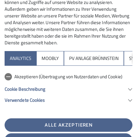
15
können und Zugriffe auf unsere Website zu analysieren.
Details
Außerdem geben wir Informationen zu Ihrer Verwendung
unserer Website an unsere Partner für soziale Medien, Werbung
und Analysen weiter. Unsere Partner führen diese Informationen
möglicherweise mit weiteren Daten zusammen, die Sie ihnen
bereitgestellt haben oder die sie im Rahmen Ihrer Nutzung der
Dienste gesammelt haben.
Sektion
ANALYTICS
MOOBLY
PV ANLAGE BRÜNNSTEIN
SY
Brünnsteinhaus
Akzeptieren (Übertragung von Nutzerdaten und Cookie)
Hochrieshütte
Cookie Beschreibung
Verwendete Cookies
Sektion Rosenheim des Deutschen Alpenvereins e.V.
Von-der-Tann-Str. 1 a
83022 Rosenheim
Telefon +4980312716030
ALLE AKZEPTIEREN
Kontakt