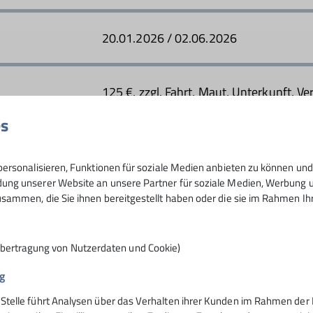
Ämter
20.01.2026 / 02.06.2026
in C Schneeschuhbergsteigen
Tourenleiter
125 €, zzgl. Fahrt, Maut, Unterkunft, Ve
es
6
ersonalisieren, Funktionen für soziale Medien anbieten zu können und 
ng unserer Website an unsere Partner für soziale Medien, Werbung un
sammen, die Sie ihnen bereitgestellt haben oder die sie im Rahmen I
Übertragung von Nutzerdaten und Cookie)
g
 Stelle führt Analysen über das Verhalten ihrer Kunden im Rahmen der 