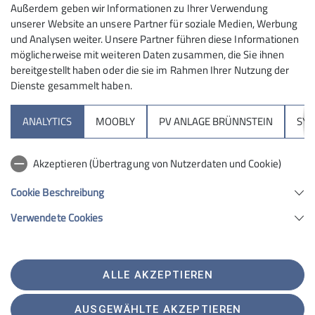
Außerdem geben wir Informationen zu Ihrer Verwendung
unserer Website an unsere Partner für soziale Medien, Werbung
Tourenreferent
Tourenleiter
und Analysen weiter. Unsere Partner führen diese Informationen
möglicherweise mit weiteren Daten zusammen, die Sie ihnen
bereitgestellt haben oder die sie im Rahmen Ihrer Nutzung der
Dienste gesammelt haben.
Sektion
ANALYTICS
MOOBLY
PV ANLAGE BRÜNNSTEIN
SY
Brünnsteinhaus
Akzeptieren (Übertragung von Nutzerdaten und Cookie)
Hochrieshütte
Cookie Beschreibung
Verwendete Cookies
Sektion Rosenheim des Deutschen Alpenvereins e.V.
Von-der-Tann-Str. 1 a
83022 Rosenheim
Telefon +4980312716030
ALLE AKZEPTIEREN
Kontakt
AUSGEWÄHLTE AKZEPTIEREN