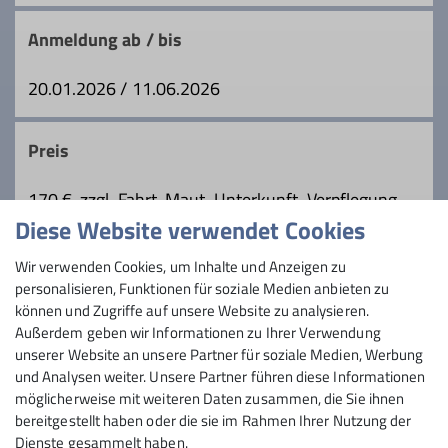
Qualifikationen
Anmeldung ab / bis
Trainer*in C Sportklettern Breitensport
20.01.2026 / 11.06.2026
Indoor
Zusatzqualifikation Traditionelles Klettern
Preis
170 €, zzgl. Fahrt, Maut, Unterkunft, Verpflegung
Ämter
Diese Website verwendet Cookies
Maximale Teilnehmeranzahl
Wir verwenden Cookies, um Inhalte und Anzeigen zu
Tourenleiter
personalisieren, Funktionen für soziale Medien anbieten zu
5
können und Zugriffe auf unsere Website zu analysieren.
Außerdem geben wir Informationen zu Ihrer Verwendung
unserer Website an unsere Partner für soziale Medien, Werbung
und Analysen weiter. Unsere Partner führen diese Informationen
möglicherweise mit weiteren Daten zusammen, die Sie ihnen
bereitgestellt haben oder die sie im Rahmen Ihrer Nutzung der
Dienste gesammelt haben.