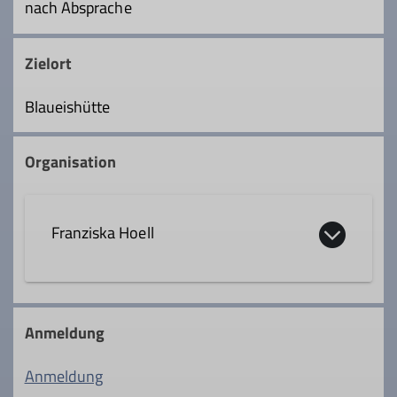
nach Absprache
Zielort
Blaueishütte
Organisation
Franziska Hoell
0043 670 6063315
Anmeldung
franziska.hoell@dav-rosenheim.de
Anmeldung