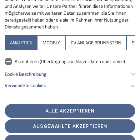
und Analysen weiter. Unsere Partner führen diese Informationen
möglicherweise mit weiteren Daten zusammen, die Sie ihnen
bereitgestellt haben oder die sie im Rahmen Ihrer Nutzung der
Dienste gesammelt haben.
Sektion
ANALYTICS
MOOBLY
PV ANLAGE BRÜNNSTEIN
SY
Brünnsteinhaus
Akzeptieren (Übertragung von Nutzerdaten und Cookie)
Hochrieshütte
Cookie Beschreibung
Verwendete Cookies
Sektion Rosenheim des Deutschen Alpenvereins e.V.
Von-der-Tann-Str. 1 a
83022 Rosenheim
Telefon +4980312716030
ALLE AKZEPTIEREN
Kontakt
AUSGEWÄHLTE AKZEPTIEREN