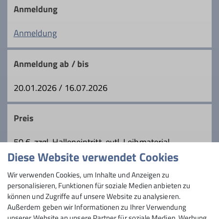
Anmeldung
Qualifikationen
Anmeldung
Kletterbetreuer*in Breitensport
Anmeldung ab / bis
20.01.2026 / 16.07.2026
Ämter
Gruppenleiter*in
Preis
50 €, zzgl. Halleneintritt, evtl. Leihmaterial
Diese Website verwendet Cookies
Maximale Teilnehmeranzahl
Wir verwenden Cookies, um Inhalte und Anzeigen zu
personalisieren, Funktionen für soziale Medien anbieten zu
6
können und Zugriffe auf unsere Website zu analysieren.
Außerdem geben wir Informationen zu Ihrer Verwendung
unserer Website an unsere Partner für soziale Medien, Werbung