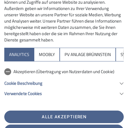
6
können und Zugriffe auf unsere Website zu analysieren.
Außerdem geben wir Informationen zu Ihrer Verwendung
unserer Website an unsere Partner für soziale Medien, Werbung
und Analysen weiter. Unsere Partner führen diese Informationen
möglicherweise mit weiteren Daten zusammen, die Sie ihnen
bereitgestellt haben oder die sie im Rahmen Ihrer Nutzung der
Dienste gesammelt haben.
Sektion
ANALYTICS
MOOBLY
PV ANLAGE BRÜNNSTEIN
SY
Brünnsteinhaus
Akzeptieren (Übertragung von Nutzerdaten und Cookie)
Hochrieshütte
Cookie Beschreibung
Verwendete Cookies
Sektion Rosenheim des Deutschen Alpenvereins e.V.
Von-der-Tann-Str. 1 a
83022 Rosenheim
Telefon +4980312716030
ALLE AKZEPTIEREN
Kontakt