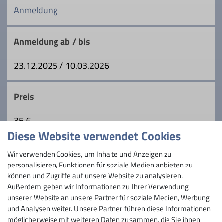
Anmeldung
Qualifikationen
Anmeldung ab / bis
Trainer*in C Bergsteigen
23.12.2025 / 10.03.2026
Ämter
Preis
Naturschutzreferent
Tourenleiter
35 €
Diese Website verwendet Cookies
Maximale Teilnehmeranzahl
Wir verwenden Cookies, um Inhalte und Anzeigen zu
personalisieren, Funktionen für soziale Medien anbieten zu
6
können und Zugriffe auf unsere Website zu analysieren.
Außerdem geben wir Informationen zu Ihrer Verwendung
unserer Website an unsere Partner für soziale Medien, Werbung
und Analysen weiter. Unsere Partner führen diese Informationen
möglicherweise mit weiteren Daten zusammen, die Sie ihnen