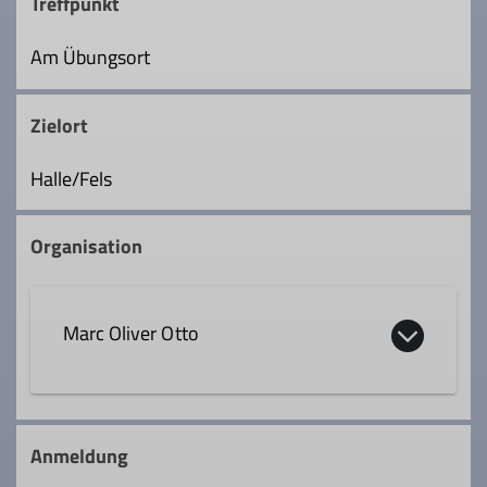
Treffpunkt
Am Übungsort
Zielort
Halle/Fels
Organisation
Marc Oliver Otto
0172 9332485
Anmeldung
marc-oliver.otto@dav-rosenheim.de