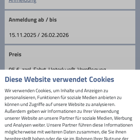
Schneeschuhtouren und Bergtouren zu
Ämter
gelangen. Es handelt sich entweder um
Anmeldung ab / bis
Teilnehmer geführter Touren oder um
Klimaschutzkoordinator
Tourenleiter
selbständige Berggeher, die
15.11.2025 / 26.02.2026
eigenverantwortlich unterwegs sind und
den Bergbus als umweltfreundliches
Details
Transportmittel in Anspruch nehmen.
Preis
95 €, zzgl. Fahrt, Unterkunft, Verpflegung
Diese Website verwendet Cookies
Maximale Teilnehmeranzahl
Wir verwenden Cookies, um Inhalte und Anzeigen zu
personalisieren, Funktionen für soziale Medien anbieten zu
6
können und Zugriffe auf unsere Website zu analysieren.
Außerdem geben wir Informationen zu Ihrer Verwendung
unserer Website an unsere Partner für soziale Medien, Werbung
und Analysen weiter. Unsere Partner führen diese Informationen
möglicherweise mit weiteren Daten zusammen, die Sie ihnen
bereitgestellt haben oder die sie im Rahmen Ihrer Nutzung der