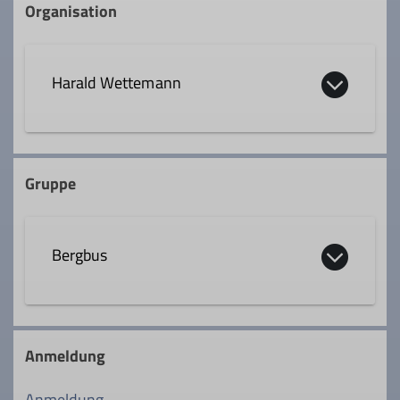
Organisation
Harald Wettemann
0163 1663021
Gruppe
harald.wettemann@outlook.com
Bergbus
Qualifikationen
Trainer*in B Skihochtour
Die Bergbusgruppe nutzt das Angebot des
Bergbusses der Sektion, um im Winter
Anmeldung
Fachübungsleiter*in Mountainbike
und Sommer zu gezielten
Ausgangspunkten für Ski- oder
Anmeldung