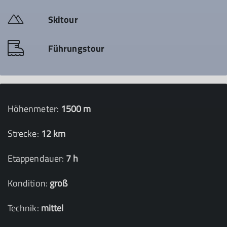
Skitour
Führungstour
Höhenmeter:
1500 m
Strecke:
12 km
Etappendauer:
7 h
Kondition:
groß
Technik:
mittel