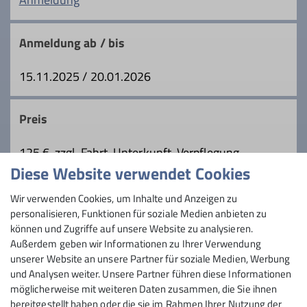
Schneeschuhtouren und Bergtouren zu
Ämter
gelangen. Es handelt sich entweder um
Anmeldung ab / bis
Teilnehmer geführter Touren oder um
Klimaschutzkoordinator
Tourenleiter
selbständige Berggeher, die
15.11.2025 / 20.01.2026
eigenverantwortlich unterwegs sind und
den Bergbus als umweltfreundliches
Details
Transportmittel in Anspruch nehmen.
Preis
125 €, zzgl. Fahrt, Unterkunft, Verpflegung
Diese Website verwendet Cookies
Maximale Teilnehmeranzahl
Wir verwenden Cookies, um Inhalte und Anzeigen zu
personalisieren, Funktionen für soziale Medien anbieten zu
5
können und Zugriffe auf unsere Website zu analysieren.
Außerdem geben wir Informationen zu Ihrer Verwendung
unserer Website an unsere Partner für soziale Medien, Werbung
und Analysen weiter. Unsere Partner führen diese Informationen
möglicherweise mit weiteren Daten zusammen, die Sie ihnen
bereitgestellt haben oder die sie im Rahmen Ihrer Nutzung der