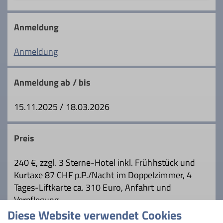
2.vorsitzender@dav-rosenheim.de
Qualifikationen
Anmeldung
Trainer*in C Skibergsteigen
Qualifikationen
Anmeldung
Trainer*in C MTB Guide
Trainer*in B Skihochtour
Anmeldung ab / bis
DAV Freeride Guide
15.11.2025 / 18.03.2026
Ämter
Tourenleiter
Ämter
Preis
Vorstand
Tourenleiter
240 €, zzgl. 3 Sterne-Hotel inkl. Frühhstück und
Kurtaxe 87 CHF p.P./Nacht im Doppelzimmer, 4
Tages-Liftkarte ca. 310 Euro, Anfahrt und
Verpflegung
Details
Diese Website verwendet Cookies