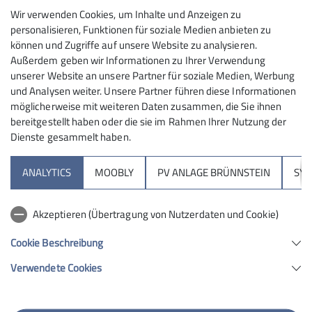
Maximale Teilnehmeranzahl
Wir verwenden Cookies, um Inhalte und Anzeigen zu
personalisieren, Funktionen für soziale Medien anbieten zu
10
können und Zugriffe auf unsere Website zu analysieren.
Außerdem geben wir Informationen zu Ihrer Verwendung
unserer Website an unsere Partner für soziale Medien, Werbung
und Analysen weiter. Unsere Partner führen diese Informationen
möglicherweise mit weiteren Daten zusammen, die Sie ihnen
bereitgestellt haben oder die sie im Rahmen Ihrer Nutzung der
Dienste gesammelt haben.
Sektion
ANALYTICS
MOOBLY
PV ANLAGE BRÜNNSTEIN
SY
Brünnsteinhaus
Akzeptieren (Übertragung von Nutzerdaten und Cookie)
Hochrieshütte
Cookie Beschreibung
Verwendete Cookies
Sektion Rosenheim des Deutschen Alpenvereins e.V.
Von-der-Tann-Str. 1 a
83022 Rosenheim