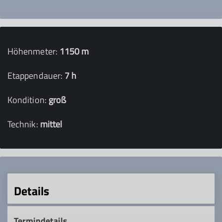
Höhenmeter:
1150 m
Etappendauer:
7 h
Kondition:
groß
Technik:
mittel
Details
Termindetails