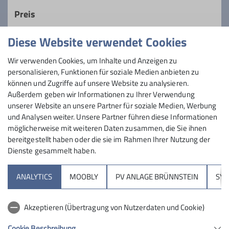
lange Touren und zügiges Gehen, nehmen
Preis
uns aber auch Zeit, die Schönheiten der
Natur zu genießen.
Diese Website verwendet Cookies
Maximale Teilnehmeranzahl
Details
Wir verwenden Cookies, um Inhalte und Anzeigen zu
personalisieren, Funktionen für soziale Medien anbieten zu
6
können und Zugriffe auf unsere Website zu analysieren.
Außerdem geben wir Informationen zu Ihrer Verwendung
unserer Website an unsere Partner für soziale Medien, Werbung
und Analysen weiter. Unsere Partner führen diese Informationen
möglicherweise mit weiteren Daten zusammen, die Sie ihnen
bereitgestellt haben oder die sie im Rahmen Ihrer Nutzung der
Dienste gesammelt haben.
Sektion
ANALYTICS
MOOBLY
PV ANLAGE BRÜNNSTEIN
SY
Brünnsteinhaus
Akzeptieren (Übertragung von Nutzerdaten und Cookie)
Hochrieshütte
Cookie Beschreibung