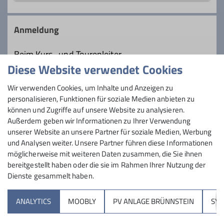
0176 80002978
Anmeldung
klale@yahoo.de
Beim Kurs- und Tourenleiter
Diese Website verwendet Cookies
Qualifikationen
Maximale Teilnehmeranzahl
Wir verwenden Cookies, um Inhalte und Anzeigen zu
personalisieren, Funktionen für soziale Medien anbieten zu
Wanderleiter*in
6
können und Zugriffe auf unsere Website zu analysieren.
Außerdem geben wir Informationen zu Ihrer Verwendung
unserer Website an unsere Partner für soziale Medien, Werbung
Ämter
und Analysen weiter. Unsere Partner führen diese Informationen
möglicherweise mit weiteren Daten zusammen, die Sie ihnen
Tourenleiter
bereitgestellt haben oder die sie im Rahmen Ihrer Nutzung der
Dienste gesammelt haben.
Sektion
Details
ANALYTICS
MOOBLY
PV ANLAGE BRÜNNSTEIN
SY
Brünnsteinhaus