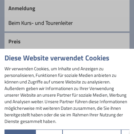
Ämter
ruhigen und gemütlichen Art und Weise
Anmeldung
durchgeführt. Oft gibt es unterwegs
Tourenleiter*in Mittwochsgruppe
etwas besonders Schönes zu sehen oder
Beim Kurs- und Tourenleiter
eine wunderbare Aussicht. Auch eine
gemütliche Einkehr ist normalerweise
Preis
vorgesehen.
Diese Website verwendet Cookies
Details
Maximale Teilnehmeranzahl
Wir verwenden Cookies, um Inhalte und Anzeigen zu
personalisieren, Funktionen für soziale Medien anbieten zu
15
können und Zugriffe auf unsere Website zu analysieren.
Außerdem geben wir Informationen zu Ihrer Verwendung
unserer Website an unsere Partner für soziale Medien, Werbung
und Analysen weiter. Unsere Partner führen diese Informationen
möglicherweise mit weiteren Daten zusammen, die Sie ihnen
bereitgestellt haben oder die sie im Rahmen Ihrer Nutzung der
Dienste gesammelt haben.
Sektion