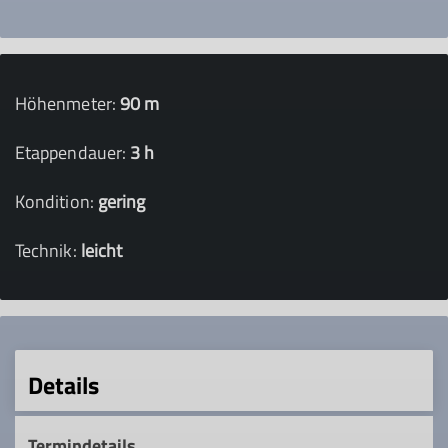
Höhenmeter:
90 m
Etappendauer:
3 h
Kondition:
gering
Technik:
leicht
Details
Termindetails