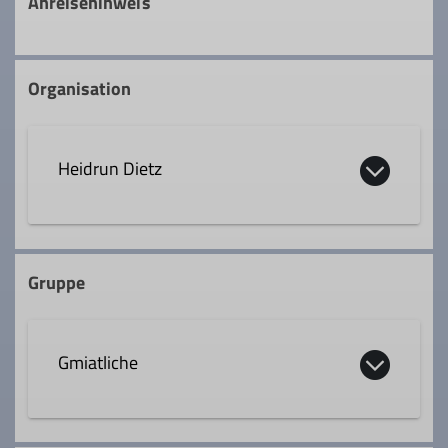
Anreisehinweis
Organisation
Heidrun Dietz
08031 66911
Gruppe
Qualifikationen
Gmiatliche
Wanderleiter*in
Die Touren für Gmiatliche werden in einer