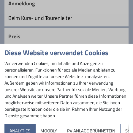
ruhigen und gemütlichen Art und Weise
Anmeldung
durchgeführt. Oft gibt es unterwegs
Tourenleiter*in Mittwochsgruppe
etwas besonders Schönes zu sehen oder
Beim Kurs- und Tourenleiter
eine wunderbare Aussicht. Auch eine
gemütliche Einkehr ist normalerweise
Details
Preis
vorgesehen.
Diese Website verwendet Cookies
Details
Maximale Teilnehmeranzahl
Wir verwenden Cookies, um Inhalte und Anzeigen zu
personalisieren, Funktionen für soziale Medien anbieten zu
15
können und Zugriffe auf unsere Website zu analysieren.
Außerdem geben wir Informationen zu Ihrer Verwendung
unserer Website an unsere Partner für soziale Medien, Werbung
und Analysen weiter. Unsere Partner führen diese Informationen
möglicherweise mit weiteren Daten zusammen, die Sie ihnen
bereitgestellt haben oder die sie im Rahmen Ihrer Nutzung der
Dienste gesammelt haben.
Sektion
ANALYTICS
MOOBLY
PV ANLAGE BRÜNNSTEIN
SY