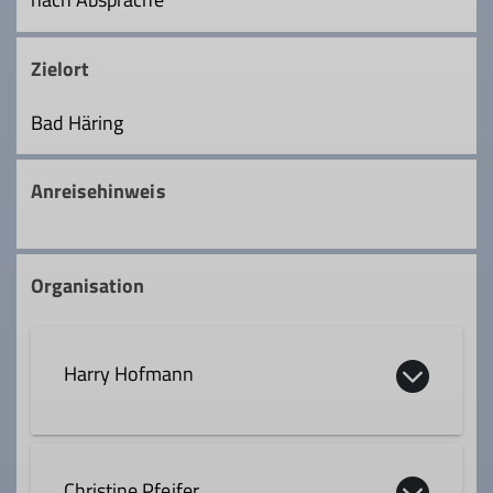
Zielort
Bad Häring
Anreisehinweis
Organisation
Harry Hofmann
0170 5737781
Christine Pfeifer