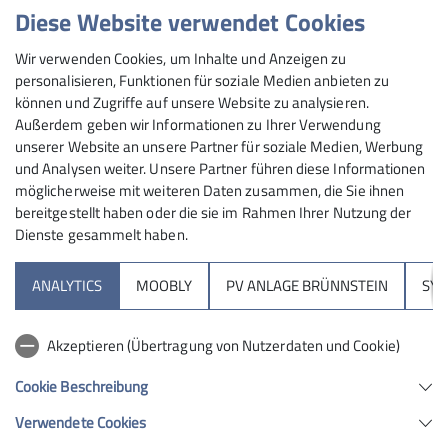
Diese Website verwendet Cookies
Maximale Teilnehmeranzahl
Details
Wir verwenden Cookies, um Inhalte und Anzeigen zu
personalisieren, Funktionen für soziale Medien anbieten zu
30
können und Zugriffe auf unsere Website zu analysieren.
Außerdem geben wir Informationen zu Ihrer Verwendung
unserer Website an unsere Partner für soziale Medien, Werbung
und Analysen weiter. Unsere Partner führen diese Informationen
möglicherweise mit weiteren Daten zusammen, die Sie ihnen
bereitgestellt haben oder die sie im Rahmen Ihrer Nutzung der
Dienste gesammelt haben.
Sektion
ANALYTICS
MOOBLY
PV ANLAGE BRÜNNSTEIN
SY
Brünnsteinhaus
Akzeptieren (Übertragung von Nutzerdaten und Cookie)
Hochrieshütte
Cookie Beschreibung
Verwendete Cookies
Sektion Rosenheim des Deutschen Alpenvereins e.V.