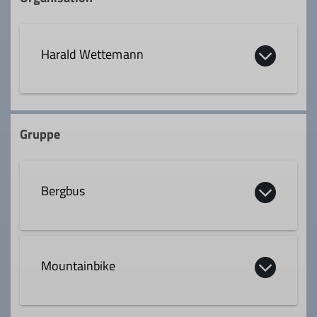
Harald Wettemann
0163 1663021
Gruppe
harald.wettemann@outlook.com
Bergbus
Qualifikationen
Trainer*in B Skihochtour
Die Bergbusgruppe nutzt das Angebot des
Bergbusses der Sektion, um im Winter
Mountainbike
Fachübungsleiter*in Mountainbike
und Sommer zu gezielten
Ausgangspunkten für Ski- oder