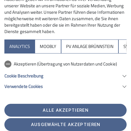
unserer Website an unsere Partner für soziale Medien, Werbung
und Analysen weiter. Unsere Partner führen diese Informationen
möglicherweise mit weiteren Daten zusammen, die Sie ihnen
bereitgestellt haben oder die sie im Rahmen Ihrer Nutzung der
Dienste gesammelt haben.
Sektion
ANALYTICS
MOOBLY
PV ANLAGE BRÜNNSTEIN
SY
Brünnsteinhaus
Akzeptieren (Übertragung von Nutzerdaten und Cookie)
Hochrieshütte
Cookie Beschreibung
Verwendete Cookies
Sektion Rosenheim des Deutschen Alpenvereins e.V.
Von-der-Tann-Str. 1 a
83022 Rosenheim
Telefon +4980312716030
ALLE AKZEPTIEREN
Kontakt
AUSGEWÄHLTE AKZEPTIEREN