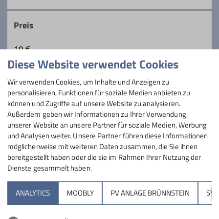
den Bergbus als umweltfreundliches
Transportmittel in Anspruch nehmen.
Preis
19 €
Diese Website verwendet Cookies
Maximale Teilnehmeranzahl
Wir verwenden Cookies, um Inhalte und Anzeigen zu
personalisieren, Funktionen für soziale Medien anbieten zu
6
können und Zugriffe auf unsere Website zu analysieren.
Außerdem geben wir Informationen zu Ihrer Verwendung
unserer Website an unsere Partner für soziale Medien, Werbung
und Analysen weiter. Unsere Partner führen diese Informationen
möglicherweise mit weiteren Daten zusammen, die Sie ihnen
bereitgestellt haben oder die sie im Rahmen Ihrer Nutzung der
Dienste gesammelt haben.
Sektion
ANALYTICS
MOOBLY
PV ANLAGE BRÜNNSTEIN
SY
Brünnsteinhaus