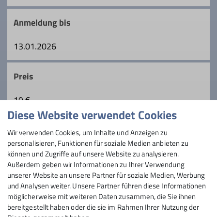
Bergsteiger, schon etwas älter, lieben
den Bergbus als umweltfreundliches
lange Touren und zügiges Gehen, nehmen
Transportmittel in Anspruch nehmen.
Anmeldung bis
uns aber auch Zeit, die Schönheiten der
Natur zu genießen.
13.01.2026
Details
Preis
19 €
Diese Website verwendet Cookies
Maximale Teilnehmeranzahl
Wir verwenden Cookies, um Inhalte und Anzeigen zu
personalisieren, Funktionen für soziale Medien anbieten zu
9
können und Zugriffe auf unsere Website zu analysieren.
Außerdem geben wir Informationen zu Ihrer Verwendung
unserer Website an unsere Partner für soziale Medien, Werbung
und Analysen weiter. Unsere Partner führen diese Informationen
möglicherweise mit weiteren Daten zusammen, die Sie ihnen
bereitgestellt haben oder die sie im Rahmen Ihrer Nutzung der