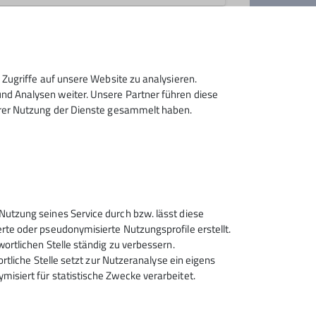
Zugriffe auf unsere Website zu analysieren.
d Analysen weiter. Unsere Partner führen diese
hrer Nutzung der Dienste gesammelt haben.
Sektion Rosenheim des
Nutzung seines Service durch bzw. lässt diese
Deutschen Alpenvereins e.V.
rte oder pseudonymisierte Nutzungsprofile erstellt.
wortlichen Stelle ständig zu verbessern.
Von-der-Tann-Str. 1 a
ortliche Stelle setzt zur Nutzeranalyse ein eigens
83022 Rosenheim
isiert für statistische Zwecke verarbeitet.
Telefon +4980312716030