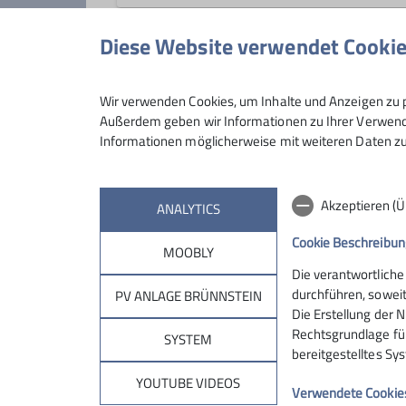
Abenteuerlustige, Bergbegeisterte 
Diese Website verwendet Cooki
Anmeldung
Details
Wir verwenden Cookies, um Inhalte und Anzeigen zu p
Außerdem geben wir Informationen zu Ihrer Verwendu
Informationen möglicherweise mit weiteren Daten zu
Akzeptieren (
ANALYTICS
Cookie Beschreibun
MOOBLY
Die verantwortliche
Sektion
Brün
durchführen, soweit
PV ANLAGE BRÜNNSTEIN
Die Erstellung der N
Rechtsgrundlage für 
Geschäftsstelle
Hüttentar
SYSTEM
bereitgestelltes Sy
Mitglied werden
Online-Re
Ehrenamt
Unterkunf
YOUTUBE VIDEOS
Verwendete Cookie
Spenden
Kontakt