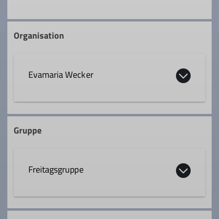
Organisation
Evamaria Wecker
0160 94825079
Gruppe
emwecker@t-online.de
Freitagsgruppe
Qualifikationen
Trainer*in C Bergsteigen
Die Freitagsgruppe geht ein- bis zweimal