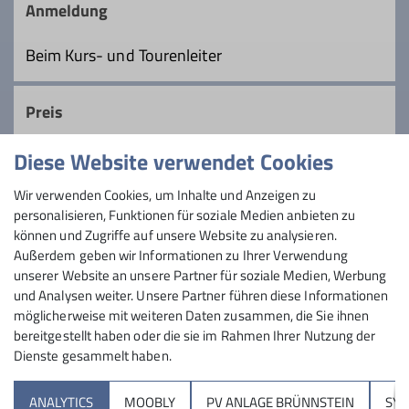
im Monat freitags auf Bergtour, im Winter
Anmeldung
auf Schneeschuhtour. Wir sind
Ämter
langjährige, geübte Berwanderer und
Beim Kurs- und Tourenleiter
Bergsteiger, schon etwas älter, lieben
Tourenleiter
lange Touren und zügiges Gehen, nehmen
Preis
uns aber auch Zeit, die Schönheiten der
Natur zu genießen.
Diese Website verwendet Cookies
Maximale Teilnehmeranzahl
Details
Wir verwenden Cookies, um Inhalte und Anzeigen zu
personalisieren, Funktionen für soziale Medien anbieten zu
6
können und Zugriffe auf unsere Website zu analysieren.
Außerdem geben wir Informationen zu Ihrer Verwendung
unserer Website an unsere Partner für soziale Medien, Werbung
und Analysen weiter. Unsere Partner führen diese Informationen
möglicherweise mit weiteren Daten zusammen, die Sie ihnen
bereitgestellt haben oder die sie im Rahmen Ihrer Nutzung der
Dienste gesammelt haben.
Sektion
ANALYTICS
MOOBLY
PV ANLAGE BRÜNNSTEIN
SY