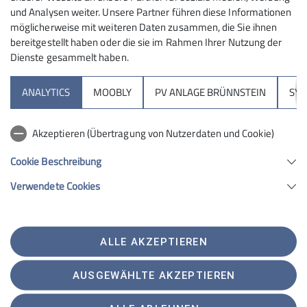
Ämter
und Analysen weiter. Unsere Partner führen diese Informationen
möglicherweise mit weiteren Daten zusammen, die Sie ihnen
Tourenleiter
bereitgestellt haben oder die sie im Rahmen Ihrer Nutzung der
Dienste gesammelt haben.
Sektion
Details
ANALYTICS
MOOBLY
PV ANLAGE BRÜNNSTEIN
SY
Brünnsteinhaus
Akzeptieren (Übertragung von Nutzerdaten und Cookie)
Hochrieshütte
Cookie Beschreibung
Verwendete Cookies
Sektion Rosenheim des Deutschen Alpenvereins e.V.
Von-der-Tann-Str. 1 a
83022 Rosenheim
Telefon +4980312716030
ALLE AKZEPTIEREN
Kontakt
AUSGEWÄHLTE AKZEPTIEREN
Satzung
Impressum
Datenschutz
Datenschutz-Einstellungen