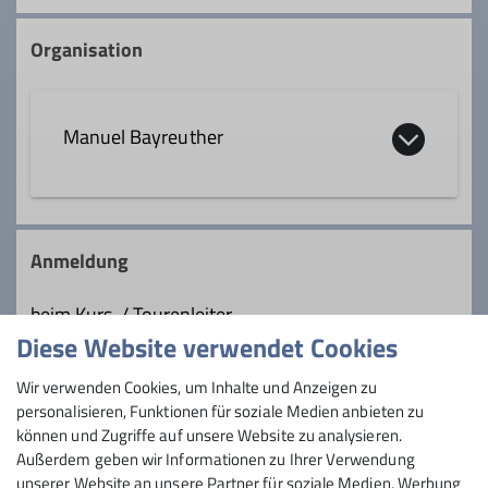
Organisation
Manuel Bayreuther
0151 18185538
Anmeldung
maba177@googlemail.com
beim Kurs-/ Tourenleiter
Diese Website verwendet Cookies
Qualifikationen
Maximale Teilnehmeranzahl
Wir verwenden Cookies, um Inhalte und Anzeigen zu
personalisieren, Funktionen für soziale Medien anbieten zu
Trainer*in C Bergwandern
8
können und Zugriffe auf unsere Website zu analysieren.
Außerdem geben wir Informationen zu Ihrer Verwendung
unserer Website an unsere Partner für soziale Medien, Werbung