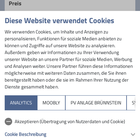
Preis
sozialen Kontakt und erhalten unsere
Fitness.
Diese Website verwendet Cookies
Maximale Teilnehmeranzahl
Details
Wir verwenden Cookies, um Inhalte und Anzeigen zu
personalisieren, Funktionen für soziale Medien anbieten zu
30
können und Zugriffe auf unsere Website zu analysieren.
Außerdem geben wir Informationen zu Ihrer Verwendung
unserer Website an unsere Partner für soziale Medien, Werbung
und Analysen weiter. Unsere Partner führen diese Informationen
möglicherweise mit weiteren Daten zusammen, die Sie ihnen
bereitgestellt haben oder die sie im Rahmen Ihrer Nutzung der
Dienste gesammelt haben.
Sektion
ANALYTICS
MOOBLY
PV ANLAGE BRÜNNSTEIN
SY
Brünnsteinhaus
Akzeptieren (Übertragung von Nutzerdaten und Cookie)
Hochrieshütte
Cookie Beschreibung