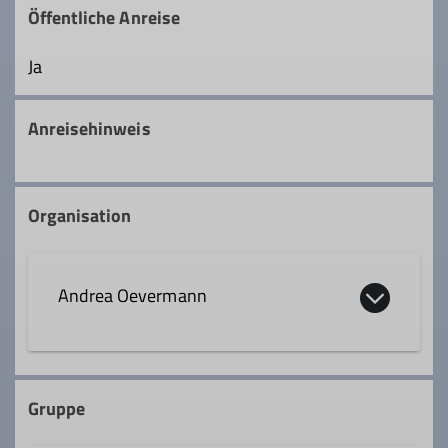
Öffentliche Anreise
Ja
Anreisehinweis
Organisation
Andrea Oevermann
0179 8458793
Gruppe
andrea.oevermann@dav-