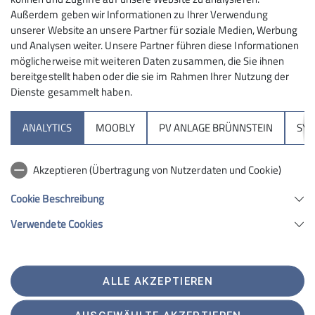
Außerdem geben wir Informationen zu Ihrer Verwendung
unserer Website an unsere Partner für soziale Medien, Werbung
und Analysen weiter. Unsere Partner führen diese Informationen
möglicherweise mit weiteren Daten zusammen, die Sie ihnen
bereitgestellt haben oder die sie im Rahmen Ihrer Nutzung der
Dienste gesammelt haben.
Sektion
ANALYTICS
MOOBLY
PV ANLAGE BRÜNNSTEIN
SY
Brünnsteinhaus
Akzeptieren (Übertragung von Nutzerdaten und Cookie)
Hochrieshütte
Cookie Beschreibung
Verwendete Cookies
Sektion Rosenheim des Deutschen Alpenvereins e.V.
Von-der-Tann-Str. 1 a
83022 Rosenheim
Telefon +4980312716030
ALLE AKZEPTIEREN
Kontakt