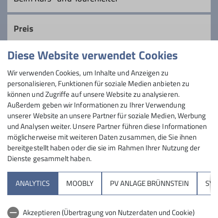
eine wunderbare Aussicht. Auch eine
gemütliche Einkehr ist normalerweise
Details
Preis
vorgesehen.
Diese Website verwendet Cookies
Details
Maximale Teilnehmeranzahl
Wir verwenden Cookies, um Inhalte und Anzeigen zu
personalisieren, Funktionen für soziale Medien anbieten zu
15
können und Zugriffe auf unsere Website zu analysieren.
Außerdem geben wir Informationen zu Ihrer Verwendung
unserer Website an unsere Partner für soziale Medien, Werbung
und Analysen weiter. Unsere Partner führen diese Informationen
möglicherweise mit weiteren Daten zusammen, die Sie ihnen
bereitgestellt haben oder die sie im Rahmen Ihrer Nutzung der
Dienste gesammelt haben.
Sektion
ANALYTICS
MOOBLY
PV ANLAGE BRÜNNSTEIN
SY
Brünnsteinhaus
Akzeptieren (Übertragung von Nutzerdaten und Cookie)