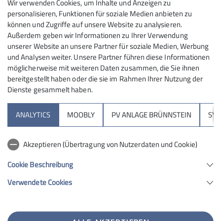
Maximale Teilnehmeranzahl
Wir verwenden Cookies, um Inhalte und Anzeigen zu
personalisieren, Funktionen für soziale Medien anbieten zu
30
können und Zugriffe auf unsere Website zu analysieren.
Außerdem geben wir Informationen zu Ihrer Verwendung
unserer Website an unsere Partner für soziale Medien, Werbung
und Analysen weiter. Unsere Partner führen diese Informationen
möglicherweise mit weiteren Daten zusammen, die Sie ihnen
bereitgestellt haben oder die sie im Rahmen Ihrer Nutzung der
Dienste gesammelt haben.
Sektion
ANALYTICS
MOOBLY
PV ANLAGE BRÜNNSTEIN
SY
Brünnsteinhaus
Akzeptieren (Übertragung von Nutzerdaten und Cookie)
Hochrieshütte
Cookie Beschreibung
Verwendete Cookies
Sektion Rosenheim des Deutschen Alpenvereins e.V.
Von-der-Tann-Str. 1 a
83022 Rosenheim