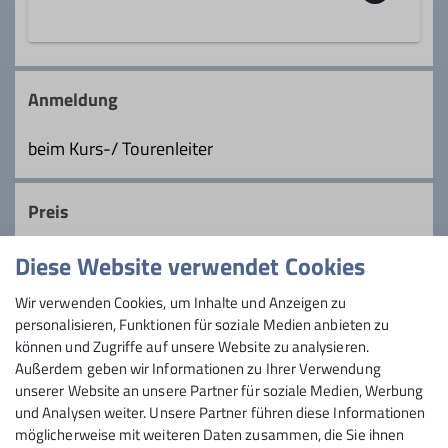
Wanderleiter*in
Die Touren für Gmiatliche werden in einer
Ämter
ruhigen und gemütlichen Art und Weise
Anmeldung
durchgeführt. Oft gibt es unterwegs
Tourenleiter*in Mittwochsgruppe
etwas besonders Schönes zu sehen oder
beim Kurs-/ Tourenleiter
eine wunderbare Aussicht. Auch eine
gemütliche Einkehr ist normalerweise
Preis
vorgesehen.
Diese Website verwendet Cookies
Details
Maximale Teilnehmeranzahl
Wir verwenden Cookies, um Inhalte und Anzeigen zu
personalisieren, Funktionen für soziale Medien anbieten zu
30
können und Zugriffe auf unsere Website zu analysieren.
Außerdem geben wir Informationen zu Ihrer Verwendung
unserer Website an unsere Partner für soziale Medien, Werbung
und Analysen weiter. Unsere Partner führen diese Informationen
möglicherweise mit weiteren Daten zusammen, die Sie ihnen