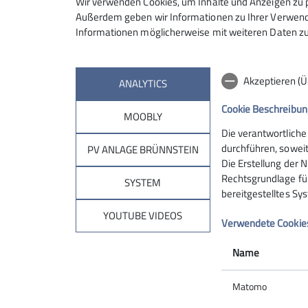
Wir verwenden Cookies, um Inhalte und Anzeigen zu p
Außerdem geben wir Informationen zu Ihrer Verwendu
Informationen möglicherweise mit weiteren Daten zu
Details
Akzeptieren (
ANALYTICS
Cookie Beschreibun
MOOBLY
Die verantwortliche
Sektion
Brün
durchführen, soweit
PV ANLAGE BRÜNNSTEIN
Die Erstellung der N
Rechtsgrundlage für 
Geschäftsstelle
Hüttentar
SYSTEM
bereitgestelltes Sy
Mitglied werden
Online-Re
Ehrenamt
Unterkunf
YOUTUBE VIDEOS
Verwendete Cookie
Spenden
Kontakt
Name
Matomo