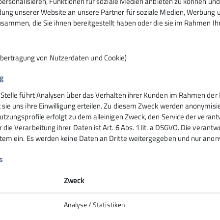
ersonalisieren, Funktionen für soziale Medien anbieten zu können und 
ng unserer Website an unsere Partner für soziale Medien, Werbung un
sammen, die Sie ihnen bereitgestellt haben oder die sie im Rahmen I
Übertragung von Nutzerdaten und Cookie)
g
 Stelle führt Analysen über das Verhalten ihrer Kunden im Rahmen der 
nsteinhaus
Hochrieshütte
 sie uns ihre Einwilligung erteilen. Zu diesem Zweck werden anonymisie
utzungsprofile erfolgt zu dem alleinigen Zweck, den Service der verant
die Verarbeitung ihrer Daten ist Art. 6 Abs. 1 lit. a DSGVO. Die verantw
ife
Hüttentarife
stem ein. Es werden keine Daten an Dritte weitergegeben und nur anonym
servierung
Reservierung - Buchung
t
Kontakt
s
Hochriesbahn
Zweck
Analyse / Statistiken