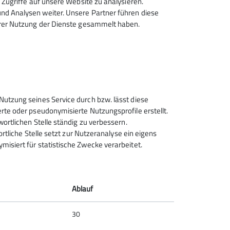
Zugriffe auf unsere Website zu analysieren.
d Analysen weiter. Unsere Partner führen diese
hrer Nutzung der Dienste gesammelt haben.
Sektion Rosenheim des
Nutzung seines Service durch bzw. lässt diese
Deutschen Alpenvereins e.V.
rte oder pseudonymisierte Nutzungsprofile erstellt.
wortlichen Stelle ständig zu verbessern.
Von-der-Tann-Str. 1 a
ortliche Stelle setzt zur Nutzeranalyse ein eigens
83022 Rosenheim
isiert für statistische Zwecke verarbeitet.
Telefon +4980312716030
Kontakt
Ablauf
30