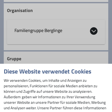
Organisation
Familiengruppe Berglinge
Gruppe
Diese Website verwendet Cookies
Berglinge
Wir verwenden Cookies, um Inhalte und Anzeigen zu
personalisieren, Funktionen für soziale Medien anbieten zu
können und Zugriffe auf unsere Website zu analysieren.
Außerdem geben wir Informationen zu Ihrer Verwendung
Hallo liebe wanderlustige Familien,
unserer Website an unsere Partner für soziale Medien, Werbung
seid Ihr auch gerne draußen unterwegs?
und Analysen weiter. Unsere Partner führen diese Informationen
Möchtet Ihr Eure Liebe zur Natur und den