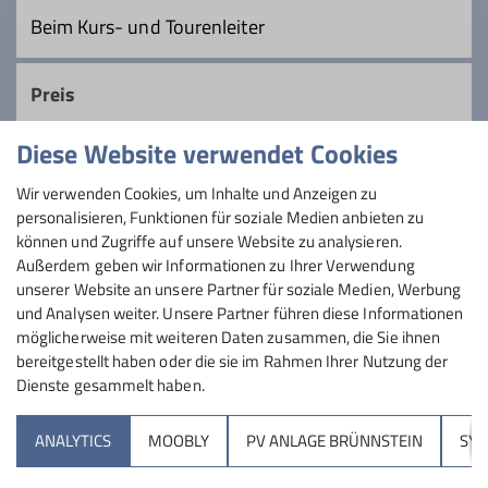
langjährige, geübte Berwanderer und
Beim Kurs- und Tourenleiter
Bergsteiger, schon etwas älter, lieben
Tourenleiter
lange Touren und zügiges Gehen, nehmen
Preis
uns aber auch Zeit, die Schönheiten der
Natur zu genießen.
Diese Website verwendet Cookies
Maximale Teilnehmeranzahl
Details
Wir verwenden Cookies, um Inhalte und Anzeigen zu
personalisieren, Funktionen für soziale Medien anbieten zu
8
können und Zugriffe auf unsere Website zu analysieren.
Außerdem geben wir Informationen zu Ihrer Verwendung
unserer Website an unsere Partner für soziale Medien, Werbung
und Analysen weiter. Unsere Partner führen diese Informationen
möglicherweise mit weiteren Daten zusammen, die Sie ihnen
bereitgestellt haben oder die sie im Rahmen Ihrer Nutzung der
Dienste gesammelt haben.
Sektion
ANALYTICS
MOOBLY
PV ANLAGE BRÜNNSTEIN
SY
Brünnsteinhaus